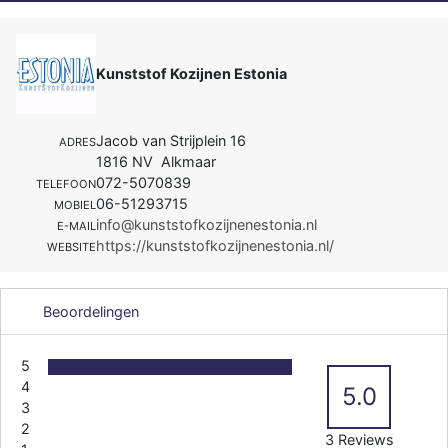
Kunststof Kozijnen Estonia
Jacob van Strijplein 16
ADRES
1816 NV Alkmaar
072-5070839
TELEFOON
06-51293715
MOBIEL
info@kunststofkozijnenestonia.nl
E-MAIL
https://kunststofkozijnenestonia.nl/
WEBSITE
Beoordelingen
5
4
5.0
3
2
3 Reviews