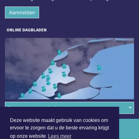
Aanmelden
ONLINE DAGBLADEN
Overige dagbladen in de regio
Deze website maakt gebruik van cookies om
Algemene voorwaarden
ervoor te zorgen dat u de beste ervaring krijgt
op onze website
Lees meer
Disclaimer