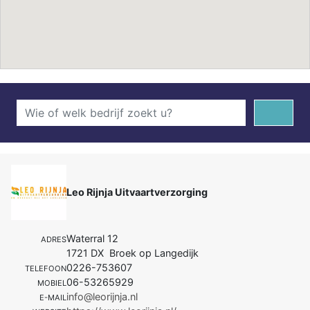
Leo Rijnja Uitvaartverzorging
Waterral 12
ADRES
1721 DX Broek op Langedijk
0226-753607
TELEFOON
06-53265929
MOBIEL
info@leorijnja.nl
E-MAIL