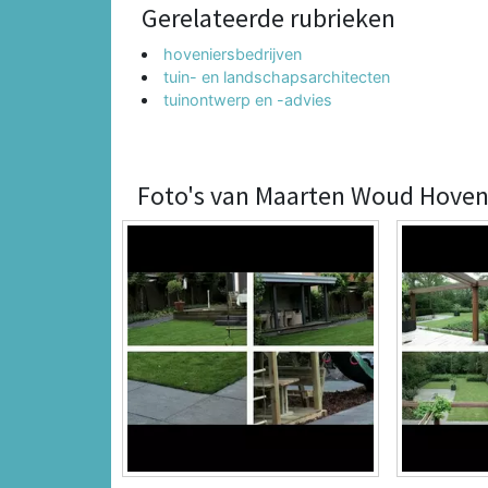
Gerelateerde rubrieken
hoveniersbedrijven
tuin- en landschapsarchitecten
tuinontwerp en -advies
Foto's van Maarten Woud Hoven