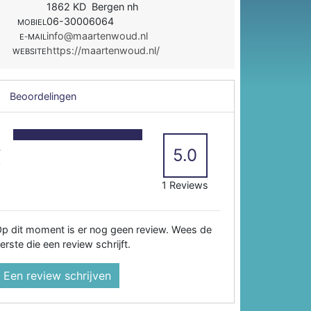
1862 KD Bergen nh
06-30006064
MOBIEL
info@maartenwoud.nl
E-MAIL
https://maartenwoud.nl/
WEBSITE
Beoordelingen
5
4
5.0
3
2
1 Reviews
p dit moment is er nog geen review. Wees de
erste die een review schrijft.
Een review schrijven