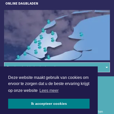
ONLINE DAGBLADEN
Overige dagbladen in de regio
Deze website maakt gebruik van cookies om
Algemene voorwaarden
ervoor te zorgen dat u de beste ervaring krijgt
op onze website
Lees meer
Disclaimer
Privacy Statement
Ik accepteer cookies
Copyright (c) 2026 | Heerhugowaardsdagblad.nl - Alle rechten