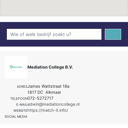
Mediation College B.V.
James Wattstraat 18a
ADRES
1817 DC Alkmaar
072-5272717
TELEFOON
edwin@mediationcollege.nl
E-MAIL
https://match-it.info/
WEBSITE
SOCIAL MEDIA