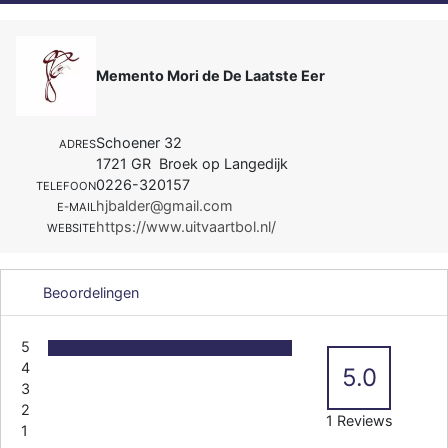
Memento Mori de De Laatste Eer
Schoener 32
ADRES
1721 GR Broek op Langedijk
0226-320157
TELEFOON
hjbalder@gmail.com
E-MAIL
https://www.uitvaartbol.nl/
WEBSITE
Beoordelingen
5
4
5.0
3
2
1 Reviews
1