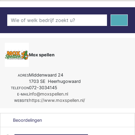
Mox spellen
Middenwaard 24
ADRES
1703 SE Heerhugowaard
072-3034145
TELEFOON
info@moxspellen.nl
E-MAIL
https://www.moxspellen.nl/
WEBSITE
Beoordelingen