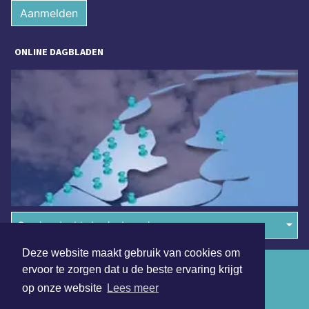
Aanmelden
ONLINE DAGBLADEN
Overige dagbladen in de regio
Deze website maakt gebruik van cookies om
Algemene voorwaarden
ervoor te zorgen dat u de beste ervaring krijgt
op onze website
Lees meer
Disclaimer