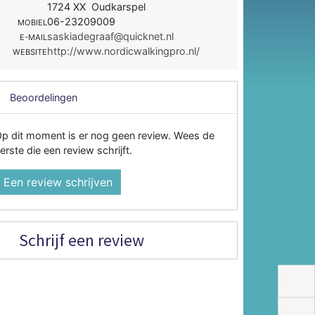
1724 XX Oudkarspel
06-23209009
MOBIEL
saskiadegraaf@quicknet.nl
E-MAIL
http://www.nordicwalkingpro.nl/
WEBSITE
Beoordelingen
p dit moment is er nog geen review. Wees de
erste die een review schrijft.
Een review schrijven
Schrijf een review