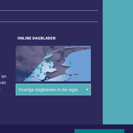
ONLINE DAGBLADEN
f en
van
.
Overige dagbladen in de regio