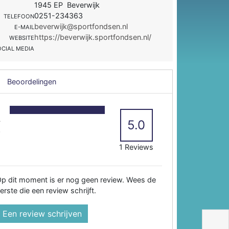
1945 EP Beverwijk
0251-234363
TELEFOON
beverwijk@sportfondsen.nl
E-MAIL
https://beverwijk.sportfondsen.nl/
WEBSITE
OCIAL MEDIA
Beoordelingen
5
4
5.0
3
2
1 Reviews
p dit moment is er nog geen review. Wees de
erste die een review schrijft.
Een review schrijven