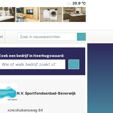
20.9 ℃
ct
Zoek een bedrijf in Heerhugowaard:
N.V. Sportfondsenbad-Beverwijk
Kuikensweg 84
ADRES