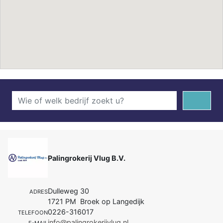
Palingrokerij Vlug B.V.
Dulleweg 30
ADRES
1721 PM Broek op Langedijk
0226-316017
TELEFOON
info@palingrokerijvlug.nl