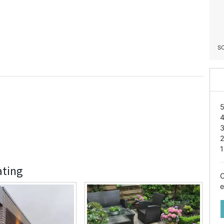
S
1
ating
O
e