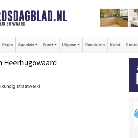
DSDAGBLAD.NL
ijk en waard
Regio
Specials
Sport
Uitgaan
Vacatures
Krant
Conta
n Heerhugowaard
kkundig straatwerk!