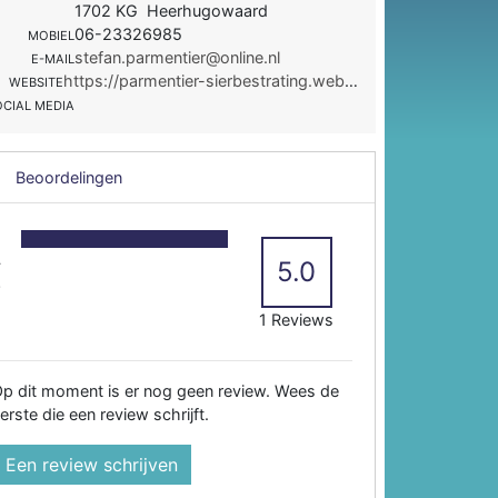
1702 KG Heerhugowaard
06-23326985
MOBIEL
stefan.parmentier@online.nl
E-MAIL
https://parmentier-sierbestrating.webnode.nl/
WEBSITE
OCIAL MEDIA
Beoordelingen
5
4
5.0
3
2
1 Reviews
p dit moment is er nog geen review. Wees de
erste die een review schrijft.
Een review schrijven