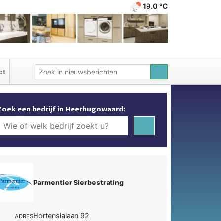
19.0 ℃
ct
Zoek een bedrijf in Heerhugowaard:
Parmentier Sierbestrating
Hortensialaan 92
ADRES