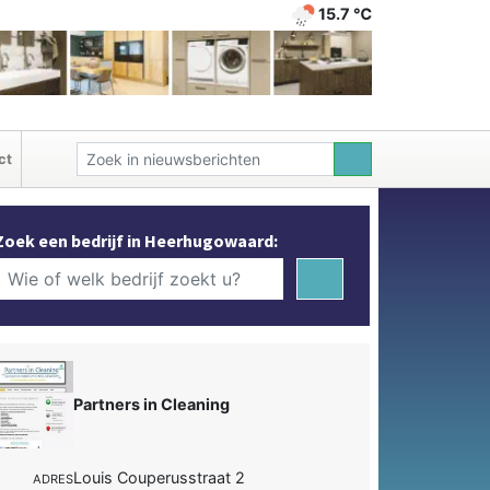
15.7 ℃
ct
Zoek een bedrijf in Heerhugowaard:
Partners in Cleaning
Louis Couperusstraat 2
ADRES