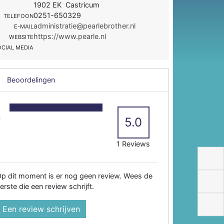
1902 EK Castricum
0251-650329
TELEFOON
administratie@pearlebrother.nl
E-MAIL
https://www.pearle.nl
WEBSITE
OCIAL MEDIA
Beoordelingen
5
4
5.0
3
2
1 Reviews
p dit moment is er nog geen review. Wees de
erste die een review schrijft.
Een review schrijven