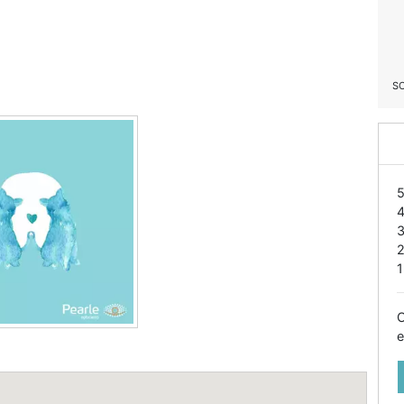
S
1
O
e