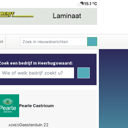
15.1 ℃
ct
Zoek een bedrijf in Heerhugowaard:
Pearle Castricum
Geesterduin 22
ADRES