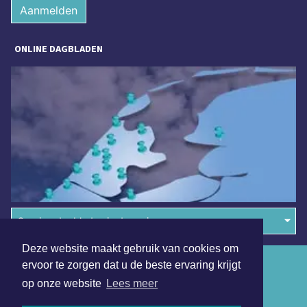
Aanmelden
ONLINE DAGBLADEN
Overige dagbladen in de regio
Deze website maakt gebruik van cookies om
Algemene voorwaarden
ervoor te zorgen dat u de beste ervaring krijgt
op onze website
Lees meer
Disclaimer