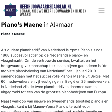
HEERHUGOWAARDSDAGBLAD.NL
lokaal nieuws heerhugowaard en dijk en
waard
Piano's Maene
in Alkmaar
Piano's Maene
Als oudste pianobedrijf van Nederland is Ypma Piano's sinds
1868 succesvol actief op de Nederlandse piano- en
vleugelmarkt. Om de vertrouwde service, kwaliteit en het
hoogwaardig vakmanschap te kunnen blijven garanderen is “de
mooiste pianobeleving van Nederland” per 1 januari 2019
samengegaan met het succesvolle Piano’s Maene uit België. Met
60 medewerkers en vijf vestigingen in België en 25 medewerkers
in Nederland zijn de twee pianobedrijven daarmee samen
uitgegroeid tot een van de grootste pianobedrijven van Europa.
Naast verkoop van nieuwe en tweedehands (digitale) piano's en
vleugels, kunt u bij Maene-Ypma Piano's terecht voor
(concert)verhuur, stemmen en onderhoud, revisie, taxatie en