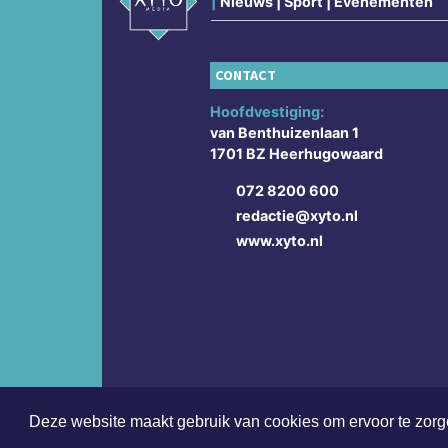
|
Nieuws | Sport | Evenementen
CONTACT
Hoofdvestiging:
van Benthuizenlaan 1
1701 BZ Heerhugowaard
072 8200 600
redactie@xyto.nl
www.xyto.nl
Deze website maakt gebruik van cookies om ervoor te zorge
Copyright (c) 2026 | Heerhugowaardsdagblad.nl - 