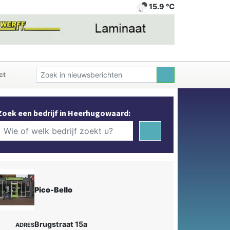
15.9 ℃
ct
Zoek een bedrijf in Heerhugowaard:
Pico-Bello
Brugstraat 15a
ADRES