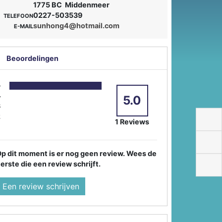
1775 BC Middenmeer
0227-503539
TELEFOON
sunhong4@hotmail.com
E-MAIL
Beoordelingen
5
4
5.0
3
2
1 Reviews
p dit moment is er nog geen review. Wees de
erste die een review schrijft.
Een review schrijven