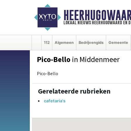
HEERHUGOWAAR
lokaal nieuws heerhugowaard en d
112
Algemeen
Bedrijvengids
Gemeente
Pico-Bello
in Middenmeer
Pico-Bello
Gerelateerde rubrieken
cafetaria's