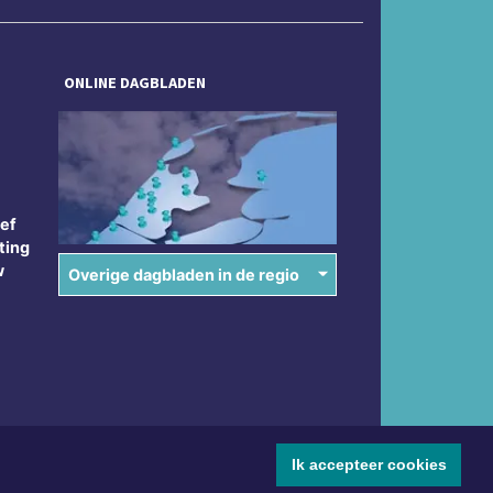
ONLINE DAGBLADEN
ief
ting
w
Overige dagbladen in de regio
Ik accepteer cookies
ne voorwaarden
Disclaimer
Privacy Statement