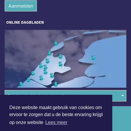
Aanmelden
ONLINE DAGBLADEN
Overige dagbladen in de regio
Deze website maakt gebruik van cookies om
Algemene voorwaarden
ervoor te zorgen dat u de beste ervaring krijgt
op onze website
Lees meer
Disclaimer