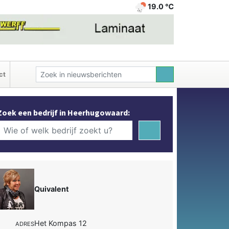
19.0 ℃
ct
Zoek een bedrijf in Heerhugowaard:
Quivalent
Het Kompas 12
ADRES