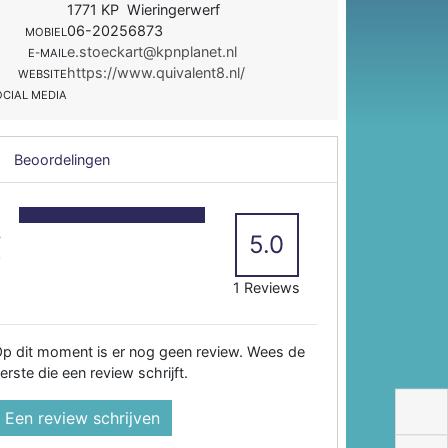
1771 KP Wieringerwerf
06-20256873
MOBIEL
e.stoeckart@kpnplanet.nl
E-MAIL
https://www.quivalent8.nl/
WEBSITE
OCIAL MEDIA
Beoordelingen
5
4
5.0
3
2
1 Reviews
p dit moment is er nog geen review. Wees de
erste die een review schrijft.
Een review schrijven