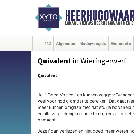
HEERHUGOWAAR
lokaal nieuws heerhugowaard en d
112
Algemeen
Bedrijvengids
Gemeente
Quivalent
in Wieringerwerf
Quivalent
Je, “ Goed Voelen “ en kunnen zeggen: “Vandaag i
veel voor nodig omdat te bereiken. Dat gaat niet 
meer kunnen omgaan met dat stukje boosheid dat 
en alle verplichtingen om je heen, keuzes moet
onmacht.
Jezelf dan verliezen en niet goed meer weten ho