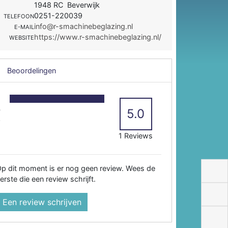
1948 RC Beverwijk
0251-220039
TELEFOON
info@r-smachinebeglazing.nl
E-MAIL
https://www.r-smachinebeglazing.nl/
WEBSITE
Beoordelingen
5
4
5.0
3
2
1 Reviews
p dit moment is er nog geen review. Wees de
erste die een review schrijft.
Een review schrijven