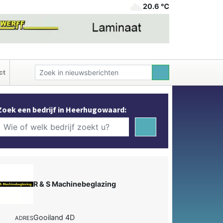
20.6 ℃
ct
Zoek een bedrijf in Heerhugowaard:
R & S Machinebeglazing
Gooiland 4D
ADRES