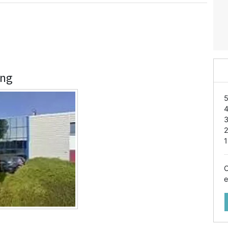
ing
1
O
e