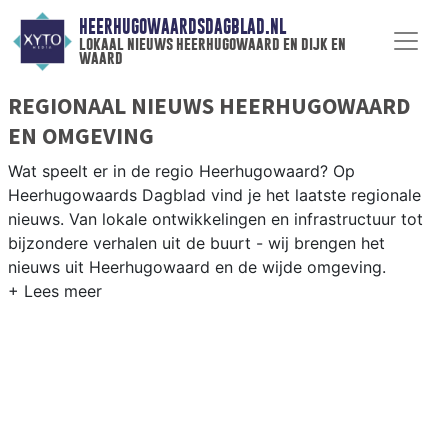
HEERHUGOWAARDSDAGBLAD.NL
lokaal nieuws heerhugowaard en dijk en
waard
REGIONAAL NIEUWS HEERHUGOWAARD
EN OMGEVING
Wat speelt er in de regio Heerhugowaard? Op
Heerhugowaards Dagblad vind je het laatste regionale
nieuws. Van lokale ontwikkelingen en infrastructuur tot
bijzondere verhalen uit de buurt - wij brengen het
nieuws uit Heerhugowaard en de wijde omgeving.
REGIONIEUWS HEERHUGOWAARD
Onze redactie kent de regio als geen ander en brengt
dagelijks het belangrijkste lokale nieuws uit
Heerhugowaard en omliggende plaatsen bij jou thuis.