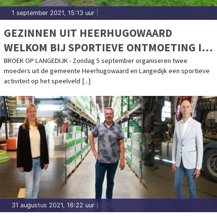
1 september 2021, 15:13 uur
|
GEZINNEN UIT HEERHUGOWAARD
WELKOM BIJ SPORTIEVE ONTMOETING IN
BROEK OP LANGEDIJK
BROEK OP LANGEDIJK - Zondag 5 september organiseren twee
moeders uit de gemeente Heerhugowaard en Langedijk een sportieve
activiteit op het speelveld [...]
31 augustus 2021, 16:22 uur
|