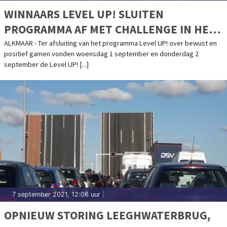
WINNAARS LEVEL UP! SLUITEN
PROGRAMMA AF MET CHALLENGE IN HET
AZ STADION
ALKMAAR - Ter afsluiting van het programma Level UP! over bewust en
positief gamen vonden woensdag 1 september en donderdag 2
september de Level UP! [...]
7 september 2021, 12:06 uur
|
OPNIEUW STORING LEEGHWATERBRUG,