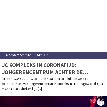
4 september 2021, 19:42 uur
|
JC KOMPLEKS IN CORONATIJD:
JONGERENCENTRUM ACHTER DE
SCHERMEN ACTIEF
HEERHUGOWAARD - Al achttien maanden lang krijgen we geen
persberichten van jongerencentrum Kompleks in Heerhugowaard. Qua
muzikale activiteiten ligt [...]