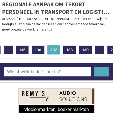
REGIONALE AANPAK OM TEKORT
PERSONEEL IN TRANSPORT EN LOGISTIEK
TERUG TE DRINGEN
ALKMAAR/HEERHUGOWAARD/HOORN/PURMEREND - Het onderwijs en
bedrijfsleven slaan de handen ineen om het toenemende tekort aan
goed opgeleide werknemers [...]
...
135
136
137
(current)
138
139
...
2