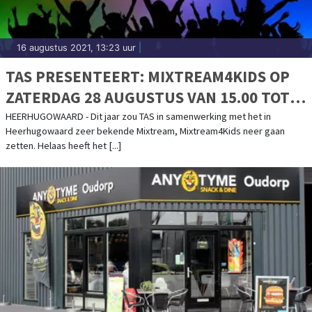
16 augustus 2021, 13:23 uur
|
TAS PRESENTEERT: MIXTREAM4KIDS OP
ZATERDAG 28 AUGUSTUS VAN 15.00 TOT
18.00 UUR.
HEERHUGOWAARD - Dit jaar zou TAS in samenwerking met het in
Heerhugowaard zeer bekende Mixtream, Mixtream4Kids neer gaan
zetten. Helaas heeft het [...]