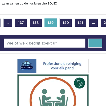
gaan samen op de nostalgische SOLEX!
...
137
138
139
(current)
140
141
...
2