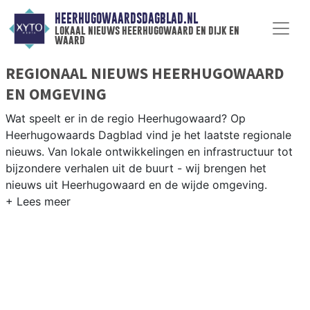
HEERHUGOWAARDSDAGBLAD.NL
lokaal nieuws heerhugowaard en dijk en
waard
REGIONAAL NIEUWS HEERHUGOWAARD
EN OMGEVING
Wat speelt er in de regio Heerhugowaard? Op
Heerhugowaards Dagblad vind je het laatste regionale
nieuws. Van lokale ontwikkelingen en infrastructuur tot
bijzondere verhalen uit de buurt - wij brengen het
nieuws uit Heerhugowaard en de wijde omgeving.
REGIONIEUWS HEERHUGOWAARD
Onze redactie kent de regio als geen ander en brengt
dagelijks het belangrijkste lokale nieuws uit
Heerhugowaard en omliggende plaatsen bij jou thuis.