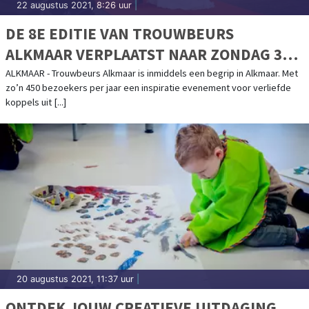
22 augustus 2021, 8:26 uur
|
DE 8E EDITIE VAN TROUWBEURS
ALKMAAR VERPLAATST NAAR ZONDAG 30
JANUARI 2022
ALKMAAR - Trouwbeurs Alkmaar is inmiddels een begrip in Alkmaar. Met
zo’n 450 bezoekers per jaar een inspiratie evenement voor verliefde
koppels uit [...]
20 augustus 2021, 11:37 uur
|
ONTDEK JOUW CREATIEVE UITDAGING