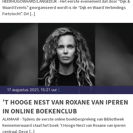
ONZE PRACHTIGE NIEUWE GEMEENTE
HEERHUGOWAARD/LANGEDIJK - Het eerste evenement dat door “Dijk &
Waard Events” georganiseerd wordt is de “Dijk en Waard Verbindings
DIJK EN WAARD!
Fietstocht”. Dit [...]
17 augustus 2021, 15:21 uur
|
’T HOOGE NEST VAN ROXANE VAN IPEREN
IN ONLINE BOEKENCLUB
ALKMAAR - Tijdens de eerste online boekbespreking van Bibliotheek
Kennemerwaard staat het boek ’t Hooge Nest van Roxane van Iperen
centraal. Deze [...]