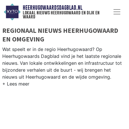
HEERHUGOWAARDSDAGBLAD.NL
lokaal nieuws heerhugowaard en dijk en
waard
REGIONAAL NIEUWS HEERHUGOWAARD
EN OMGEVING
Wat speelt er in de regio Heerhugowaard? Op
Heerhugowaards Dagblad vind je het laatste regionale
nieuws. Van lokale ontwikkelingen en infrastructuur tot
bijzondere verhalen uit de buurt - wij brengen het
nieuws uit Heerhugowaard en de wijde omgeving.
REGIONIEUWS HEERHUGOWAARD
Onze redactie kent de regio als geen ander en brengt
dagelijks het belangrijkste lokale nieuws uit
Heerhugowaard en omliggende plaatsen bij jou thuis.