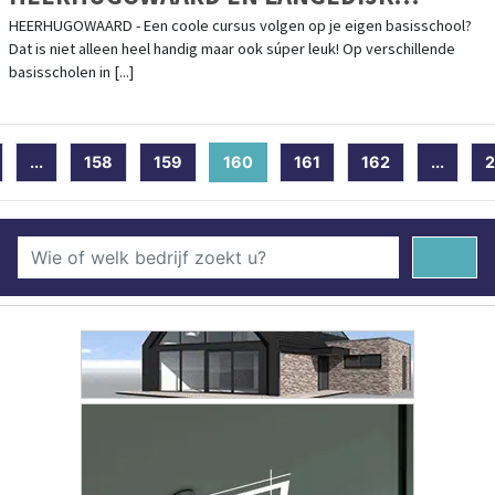
OPGELET!
HEERHUGOWAARD - Een coole cursus volgen op je eigen basisschool?
Dat is niet alleen heel handig maar ook súper leuk! Op verschillende
basisscholen in [...]
...
158
159
160
(current)
161
162
...
2