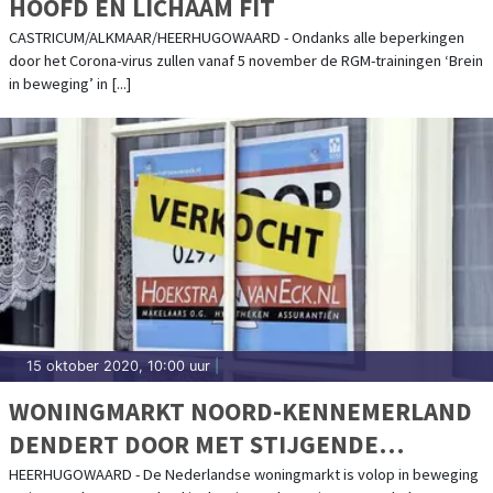
HOOFD EN LICHAAM FIT
CASTRICUM/ALKMAAR/HEERHUGOWAARD - Ondanks alle beperkingen
door het Corona-virus zullen vanaf 5 november de RGM-trainingen ‘Brein
in beweging’ in [...]
15 oktober 2020, 10:00 uur
|
WONINGMARKT NOORD-KENNEMERLAND
DENDERT DOOR MET STIJGENDE
HUIZENPRIJZEN EN MINDER AANBOD
HEERHUGOWAARD - De Nederlandse woningmarkt is volop in beweging