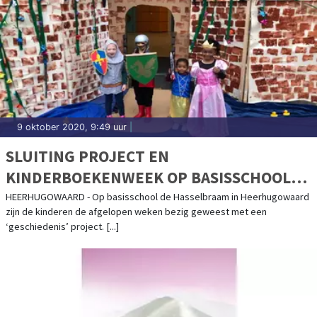
9 oktober 2020, 9:49 uur
|
SLUITING PROJECT EN
KINDERBOEKENWEEK OP BASISSCHOOL
DE HASSELBRAAM
HEERHUGOWAARD - Op basisschool de Hasselbraam in Heerhugowaard
zijn de kinderen de afgelopen weken bezig geweest met een
‘geschiedenis’ project. [...]