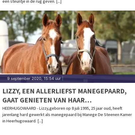
een steuntje in de rug geven. [...]
9 september 2020, 15:54 uur
|
LIZZY, EEN ALLERLIEFST MANEGEPAARD,
GAAT GENIETEN VAN HAAR
WELVERDIENDE PENSIOEN.
HEERHUGOWAARD - Lizzy,geboren op 8 juli 1995, 25 jaar oud, heeft
jarenlang hard gewerkt als manegepaard bij Manege De Steenen Kamer
in Heerhugowaard. [...]