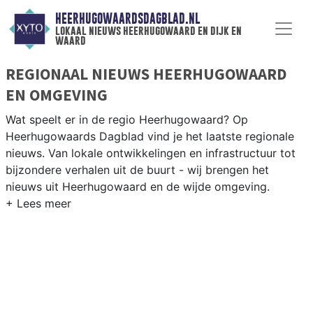
HEERHUGOWAARDSDAGBLAD.NL
lokaal nieuws heerhugowaard en dijk en
waard
REGIONAAL NIEUWS HEERHUGOWAARD
EN OMGEVING
Wat speelt er in de regio Heerhugowaard? Op
Heerhugowaards Dagblad vind je het laatste regionale
nieuws. Van lokale ontwikkelingen en infrastructuur tot
bijzondere verhalen uit de buurt - wij brengen het
nieuws uit Heerhugowaard en de wijde omgeving.
REGIONIEUWS HEERHUGOWAARD
Onze redactie kent de regio als geen ander en brengt
dagelijks het belangrijkste lokale nieuws uit
Heerhugowaard en omliggende plaatsen bij jou thuis.