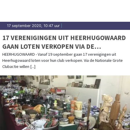
17 september 2020, 10:47 uur
|
17 VERENIGINGEN UIT HEERHUGOWAARD
GAAN LOTEN VERKOPEN VIA DE
LANDELIJKE GROTE CLUBACTIE
HEERHUGOWAARD - Vanaf 19 september gaan 17 verenigingen uit
Heerhugowaard loten voor hun club verkopen. Via de Nationale Grote
Clubactie willen [...]