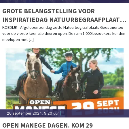
GROTE BELANGSTELLING VOOR
INSPIRATIEDAG NATUURBEGRAAFPLAATS
GEESTMERLOO
KOEDIJK - Afgelopen zondag zette Natuurbegraafplaats Geestmerloo
voor de vierde keer alle deuren open. De ruim 1.000 bezoekers konden
meelopen met [...]
20 september 2024, 9:20 uur
|
OPEN MANEGE DAGEN. KOM 29