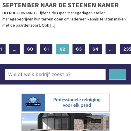
SEPTEMBER NAAR DE STEENEN KAMER
HEERHUGOWAARD - Tijdens de Open Manegedagen stellen
manegebedrijven hun terrein open om iedereen kennis te laten maken
met de paardensport. Ook [...]
1
...
60
61
62
(current)
63
64
...
23