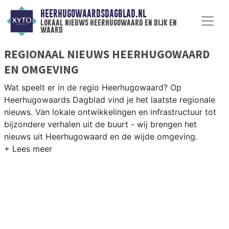
HEERHUGOWAARDSDAGBLAD.NL
lokaal nieuws heerhugowaard en dijk en
waard
REGIONAAL NIEUWS HEERHUGOWAARD
EN OMGEVING
Wat speelt er in de regio Heerhugowaard? Op
Heerhugowaards Dagblad vind je het laatste regionale
nieuws. Van lokale ontwikkelingen en infrastructuur tot
bijzondere verhalen uit de buurt - wij brengen het
nieuws uit Heerhugowaard en de wijde omgeving.
REGIONIEUWS HEERHUGOWAARD
Onze redactie kent de regio als geen ander en brengt
dagelijks het belangrijkste lokale nieuws uit
Heerhugowaard en omliggende plaatsen bij jou thuis.