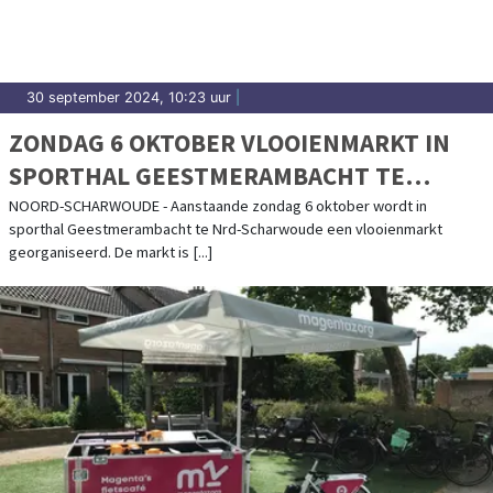
30 september 2024, 10:23 uur
|
ZONDAG 6 OKTOBER VLOOIENMARKT IN
SPORTHAL GEESTMERAMBACHT TE
NOORD-SCHARWOUDE
NOORD-SCHARWOUDE - Aanstaande zondag 6 oktober wordt in
sporthal Geestmerambacht te Nrd-Scharwoude een vlooienmarkt
georganiseerd. De markt is [...]