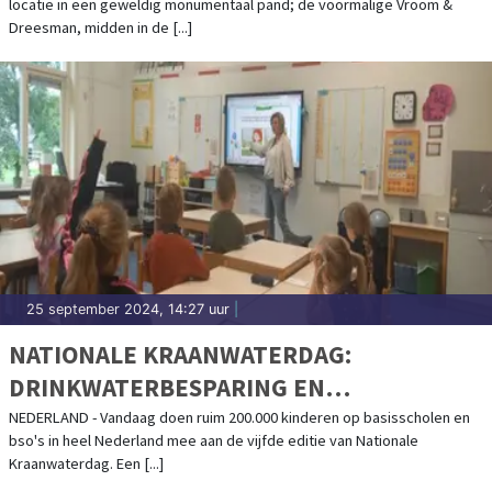
locatie in een geweldig monumentaal pand; de voormalige Vroom &
Dreesman, midden in de [...]
25 september 2024, 14:27 uur
|
NATIONALE KRAANWATERDAG:
DRINKWATERBESPARING EN
WATERBEWUSTZIJN OP SCHOOL EN DE
NEDERLAND - Vandaag doen ruim 200.000 kinderen op basisscholen en
bso's in heel Nederland mee aan de vijfde editie van Nationale
BSO
Kraanwaterdag. Een [...]