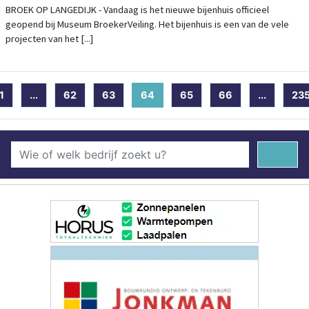
BROEK OP LANGEDIJK - Vandaag is het nieuwe bijenhuis officieel
geopend bij Museum BroekerVeiling. Het bijenhuis is een van de vele
projecten van het [...]
1
...
62
63
64
(current)
65
66
...
23