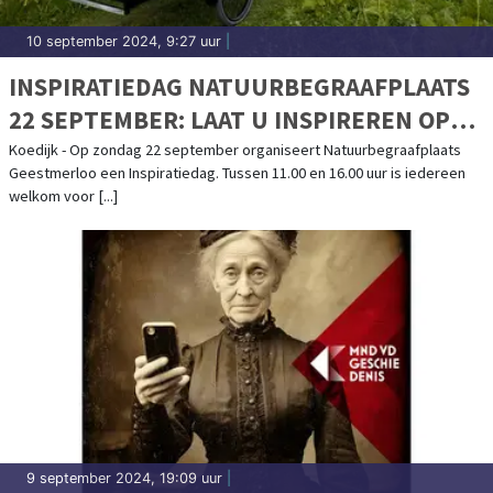
10 september 2024, 9:27 uur
|
INSPIRATIEDAG NATUURBEGRAAFPLAATS
22 SEPTEMBER: LAAT U INSPIREREN OP
GEESTMERLOO
Koedijk - Op zondag 22 september organiseert Natuurbegraafplaats
Geestmerloo een Inspiratiedag. Tussen 11.00 en 16.00 uur is iedereen
welkom voor [...]
9 september 2024, 19:09 uur
|