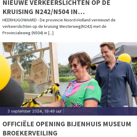
NIEUWE VERKEERSLICHTEN OP DE
KRUISING N242/N504 IN
HEERHUGOWAARD
HEERHUGOWAARD - De provincie Noord-Holland vernieuwt de
verkeerslichten op de kruising Westerweg(N242) met de
Provincialeweg (N504) in [...]
3 september 2024, 19:49 uur
|
OFFICIËLE OPENING BIJENHUIS MUSEUM
BROEKERVEILING