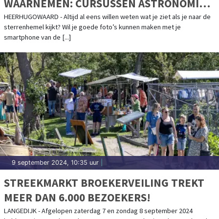
WAARNEMEN: CURSUSSEN ASTRONOMIE
EN WAARNEMEN GAAN BINNENKORT VAN
HEERHUGOWAARD - Altijd al eens willen weten wat je ziet als je naar de
sterrenhemel kijkt? Wil je goede foto’s kunnen maken met je
START
smartphone van de [...]
9 september 2024, 10:35 uur
|
STREEKMARKT BROEKERVEILING TREKT
MEER DAN 6.000 BEZOEKERS!
LANGEDIJK - Afgelopen zaterdag 7 en zondag 8 september 2024