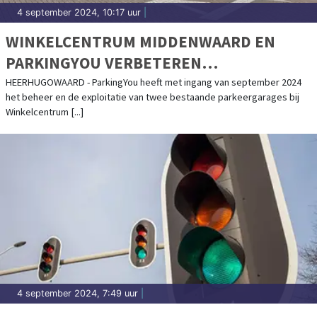
4 september 2024, 10:17 uur
|
WINKELCENTRUM MIDDENWAARD EN
PARKINGYOU VERBETEREN
PARKEERSERVICE
HEERHUGOWAARD - ParkingYou heeft met ingang van september 2024
het beheer en de exploitatie van twee bestaande parkeergarages bij
Winkelcentrum [...]
4 september 2024, 7:49 uur
|