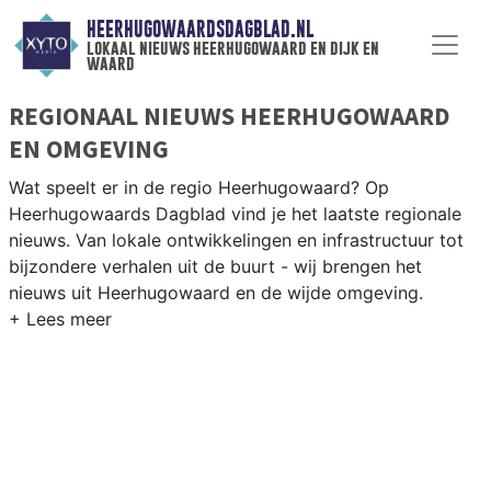
HEERHUGOWAARDSDAGBLAD.NL
lokaal nieuws heerhugowaard en dijk en
waard
REGIONAAL NIEUWS HEERHUGOWAARD
EN OMGEVING
Wat speelt er in de regio Heerhugowaard? Op
Heerhugowaards Dagblad vind je het laatste regionale
nieuws. Van lokale ontwikkelingen en infrastructuur tot
bijzondere verhalen uit de buurt - wij brengen het
nieuws uit Heerhugowaard en de wijde omgeving.
REGIONIEUWS HEERHUGOWAARD
Onze redactie kent de regio als geen ander en brengt
dagelijks het belangrijkste lokale nieuws uit
Heerhugowaard en omliggende plaatsen bij jou thuis.