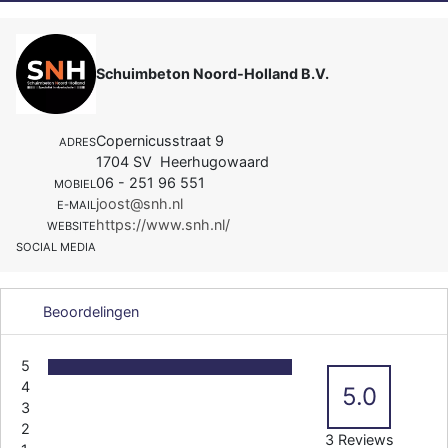
Schuimbeton Noord-Holland B.V.
Copernicusstraat 9
ADRES
1704 SV Heerhugowaard
06 - 251 96 551
MOBIEL
joost@snh.nl
E-MAIL
https://www.snh.nl/
WEBSITE
SOCIAL MEDIA
Beoordelingen
5
4
5.0
3
2
3 Reviews