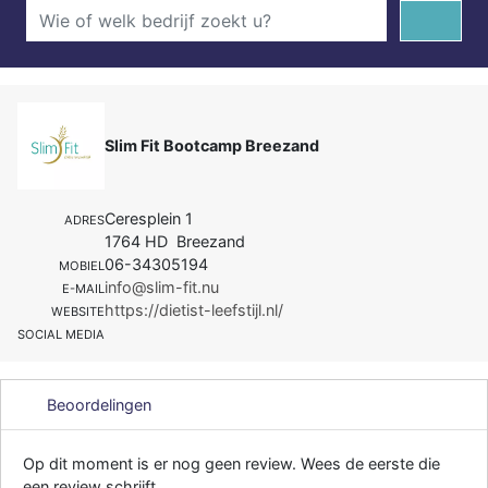
Slim Fit Bootcamp Breezand
Ceresplein 1
ADRES
1764 HD Breezand
06-34305194
MOBIEL
info@slim-fit.nu
E-MAIL
https://dietist-leefstijl.nl/
WEBSITE
SOCIAL MEDIA
Beoordelingen
Op dit moment is er nog geen review. Wees de eerste die
een review schrijft.