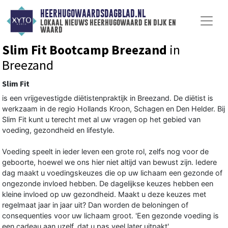
HEERHUGOWAARDSDAGBLAD.NL
lokaal nieuws heerhugowaard en dijk en
waard
Slim Fit Bootcamp Breezand
in
Breezand
Slim Fit
is een vrijgevestigde diëtistenpraktijk in Breezand. De diëtist is
werkzaam in de regio Hollands Kroon, Schagen en Den Helder. Bij
Slim Fit kunt u terecht met al uw vragen op het gebied van
voeding, gezondheid en lifestyle.
Voeding speelt in ieder leven een grote rol, zelfs nog voor de
geboorte, hoewel we ons hier niet altijd van bewust zijn. Iedere
dag maakt u voedingskeuzes die op uw lichaam een gezonde of
ongezonde invloed hebben. De dagelijkse keuzes hebben een
kleine invloed op uw gezondheid. Maakt u deze keuzes met
regelmaat jaar in jaar uit? Dan worden de beloningen of
consequenties voor uw lichaam groot. 'Een gezonde voeding is
een cadeau aan uzelf, dat u pas veel later uitpakt'.