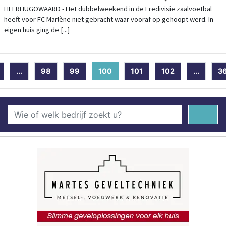
STAAT NA DUBBELWEEKEND MET LEGE
HEERHUGOWAARD - Het dubbelweekend in de Eredivisie zaalvoetbal
heeft voor FC Marlène niet gebracht waar vooraf op gehoopt werd. In
HANDEN
eigen huis ging de [...]
...
98
99
100
(current)
101
102
...
3