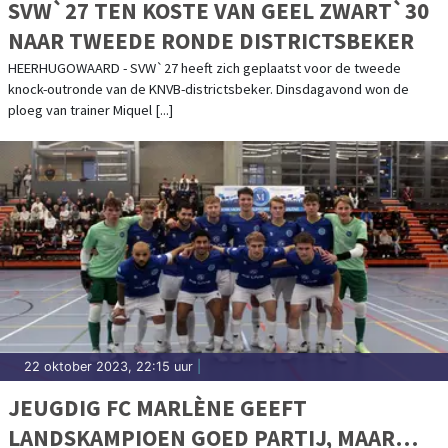
SVW`27 TEN KOSTE VAN GEEL ZWART`30
NAAR TWEEDE RONDE DISTRICTSBEKER
HEERHUGOWAARD - SVW`27 heeft zich geplaatst voor de tweede
knock-outronde van de KNVB-districtsbeker. Dinsdagavond won de
ploeg van trainer Miquel [...]
22 oktober 2023, 22:15 uur
|
JEUGDIG FC MARLÈNE GEEFT
LANDSKAMPIOEN GOED PARTIJ, MAAR