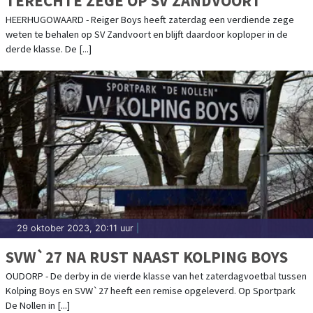
TERECHTE ZEGE OP SV ZANDVOORT
HEERHUGOWAARD - Reiger Boys heeft zaterdag een verdiende zege
weten te behalen op SV Zandvoort en blijft daardoor koploper in de
derde klasse. De [...]
29 oktober 2023, 20:11 uur
|
SVW`27 NA RUST NAAST KOLPING BOYS
OUDORP - De derby in de vierde klasse van het zaterdagvoetbal tussen
Kolping Boys en SVW`27 heeft een remise opgeleverd. Op Sportpark
De Nollen in [...]