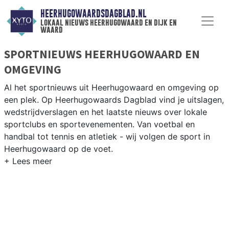
HEERHUGOWAARDSDAGBLAD.NL
lokaal nieuws heerhugowaard en dijk en
waard
SPORTNIEUWS HEERHUGOWAARD EN
OMGEVING
Al het sportnieuws uit Heerhugowaard en omgeving op
een plek. Op Heerhugowaards Dagblad vind je uitslagen,
wedstrijdverslagen en het laatste nieuws over lokale
sportclubs en sportevenementen. Van voetbal en
handbal tot tennis en atletiek - wij volgen de sport in
Heerhugowaard op de voet.
LOKALE SPORT HEERHUGOWAARD
Onze sportredactie brengt wekelijks verslagen van
wedstrijden en toernooien uit de regio. Blijf op de
hoogte van alle sportieve uitslagen en prestaties in
Heerhugowaard.