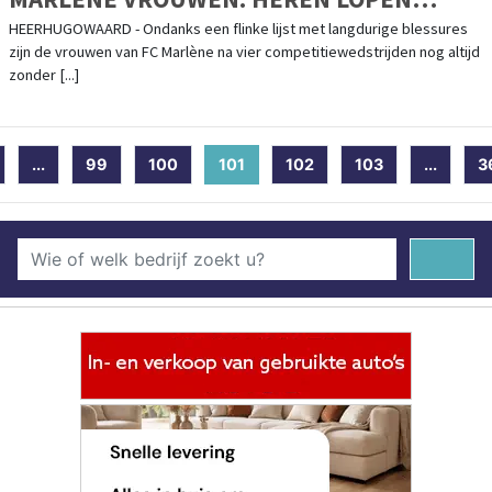
TEGEN EERSTE NEDERLAAG OP
HEERHUGOWAARD - Ondanks een flinke lijst met langdurige blessures
zijn de vrouwen van FC Marlène na vier competitiewedstrijden nog altijd
zonder [...]
...
99
100
101
(current)
102
103
...
3