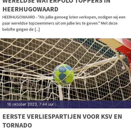
WERELDSE WATERPOLO TOPPERS IN
HEERHUGOWAARD
HEERHUGOWAARD - "Als jullie genoeg loten verkopen, nodigen wij een
paar wereldse topzwemmers uit om jullie les te geven." Met deze
belofte gingen de [...]
16 oktober 2023, 7:44 uur
|
EERSTE VERLIESPARTIJEN VOOR KSV EN
TORNADO