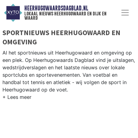
HEERHUGOWAARDSDAGBLAD.NL
lokaal nieuws heerhugowaard en dijk en
waard
SPORTNIEUWS HEERHUGOWAARD EN
OMGEVING
Al het sportnieuws uit Heerhugowaard en omgeving op
een plek. Op Heerhugowaards Dagblad vind je uitslagen,
wedstrijdverslagen en het laatste nieuws over lokale
sportclubs en sportevenementen. Van voetbal en
handbal tot tennis en atletiek - wij volgen de sport in
Heerhugowaard op de voet.
LOKALE SPORT HEERHUGOWAARD
Onze sportredactie brengt wekelijks verslagen van
wedstrijden en toernooien uit de regio. Blijf op de
hoogte van alle sportieve uitslagen en prestaties in
Heerhugowaard.