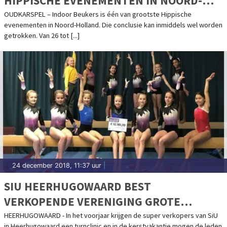
HIPPISCHE EVENEMENTEN IN NOORD-
HOLLAND
OUDKARSPEL – Indoor Beukers is één van grootste Hippische
evenementen in Noord-Holland. Die conclusie kan inmiddels wel worden
getrokken. Van 26 tot [...]
24 december 2018, 11:37 uur
|
SIU HEERHUGOWAARD BEST
VERKOPENDE VERENIGING GROTE
CLUBACTIE
HEERHUGOWAARD - In het voorjaar krijgen de super verkopers van SiU
in Heerhugowaard een turnclinic en in de kerstvakantie mogen de leden