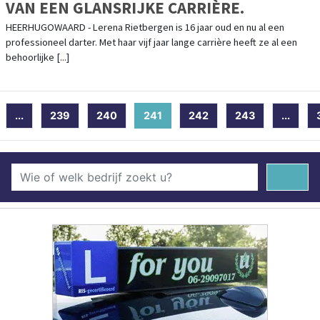
VAN EEN GLANSRIJKE CARRIÈRE.
HEERHUGOWAARD - Lerena Rietbergen is 16 jaar oud en nu al een
professioneel darter. Met haar vijf jaar lange carrière heeft ze al een
behoorlijke [...]
...
239
240
241
(current)
242
243
...