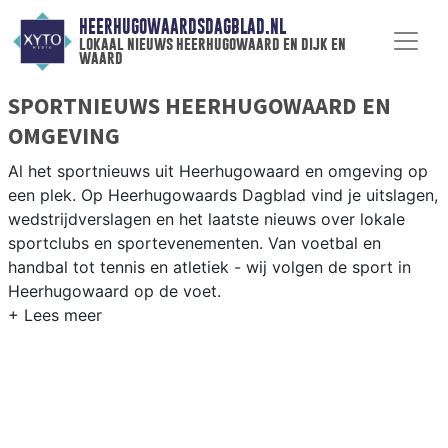
HEERHUGOWAARDSDAGBLAD.NL
lokaal nieuws heerhugowaard en dijk en
waard
SPORTNIEUWS HEERHUGOWAARD EN
OMGEVING
Al het sportnieuws uit Heerhugowaard en omgeving op
een plek. Op Heerhugowaards Dagblad vind je uitslagen,
wedstrijdverslagen en het laatste nieuws over lokale
sportclubs en sportevenementen. Van voetbal en
handbal tot tennis en atletiek - wij volgen de sport in
Heerhugowaard op de voet.
LOKALE SPORT HEERHUGOWAARD
Onze sportredactie brengt wekelijks verslagen van
wedstrijden en toernooien uit de regio. Blijf op de
hoogte van alle sportieve uitslagen en prestaties in
Heerhugowaard.