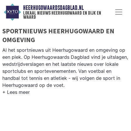
HEERHUGOWAARDSDAGBLAD.NL
lokaal nieuws heerhugowaard en dijk en
waard
SPORTNIEUWS HEERHUGOWAARD EN
OMGEVING
Al het sportnieuws uit Heerhugowaard en omgeving op
een plek. Op Heerhugowaards Dagblad vind je uitslagen,
wedstrijdverslagen en het laatste nieuws over lokale
sportclubs en sportevenementen. Van voetbal en
handbal tot tennis en atletiek - wij volgen de sport in
Heerhugowaard op de voet.
LOKALE SPORT HEERHUGOWAARD
Onze sportredactie brengt wekelijks verslagen van
wedstrijden en toernooien uit de regio. Blijf op de
hoogte van alle sportieve uitslagen en prestaties in
Heerhugowaard.