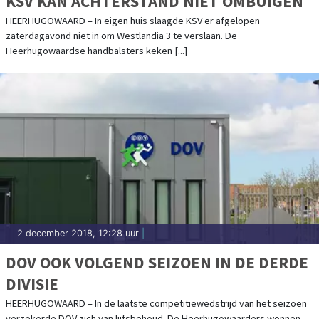
KSV KAN ACHTERSTAND NIET OMBUIGEN
HEERHUGOWAARD – In eigen huis slaagde KSV er afgelopen
zaterdagavond niet in om Westlandia 3 te verslaan. De
Heerhugowaardse handbalsters keken [...]
2 december 2018, 12:28 uur
|
DOV OOK VOLGEND SEIZOEN IN DE DERDE
DIVISIE
HEERHUGOWAARD – In de laatste competitiewedstrijd van het seizoen
verzekerde DOV zich van lijfsbehoud. De Heerhugowaarders wonnen