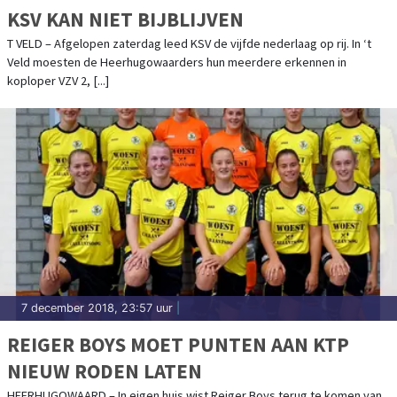
KSV KAN NIET BIJBLIJVEN
T VELD – Afgelopen zaterdag leed KSV de vijfde nederlaag op rij. In ‘t
Veld moesten de Heerhugowaarders hun meerdere erkennen in
koploper VZV 2, [...]
7 december 2018, 23:57 uur
|
REIGER BOYS MOET PUNTEN AAN KTP
NIEUW RODEN LATEN
HEERHUGOWAARD – In eigen huis wist Reiger Boys terug te komen van