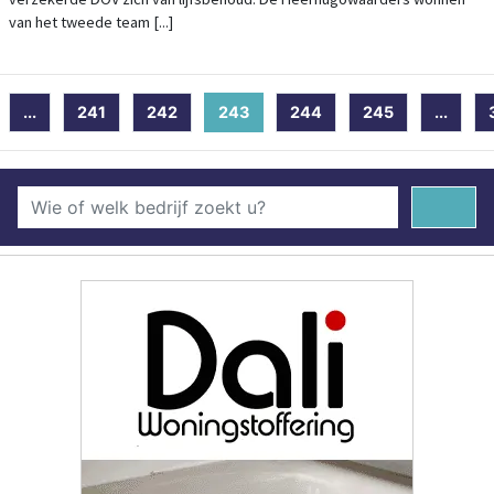
van het tweede team [...]
...
241
242
243
(current)
244
245
...