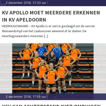
2 december 2018, 21:33 uur
|
KV APOLLO MOET MEERDERE ERKENNEN
IN KV APELDOORN
HEERHUGOWAARD – KV Apollo is er niet in geslaagd om de eerste
thuiswedstrijd van het zaalseizoen winnend af te sluiten. De
Heerhugowaarders moesten [...]
2 december 2018, 17:59 uur
|