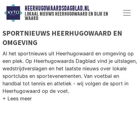
HEERHUGOWAARDSDAGBLAD.NL
lokaal nieuws heerhugowaard en dijk en
waard
SPORTNIEUWS HEERHUGOWAARD EN
OMGEVING
Al het sportnieuws uit Heerhugowaard en omgeving op
een plek. Op Heerhugowaards Dagblad vind je uitslagen,
wedstrijdverslagen en het laatste nieuws over lokale
sportclubs en sportevenementen. Van voetbal en
handbal tot tennis en atletiek - wij volgen de sport in
Heerhugowaard op de voet.
LOKALE SPORT HEERHUGOWAARD
Onze sportredactie brengt wekelijks verslagen van
wedstrijden en toernooien uit de regio. Blijf op de
hoogte van alle sportieve uitslagen en prestaties in
Heerhugowaard.