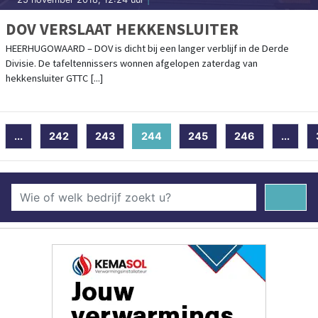
DOV VERSLAAT HEKKENSLUITER
HEERHUGOWAARD – DOV is dicht bij een langer verblijf in de Derde
Divisie. De tafeltennissers wonnen afgelopen zaterdag van
hekkensluiter GTTC [...]
...
242
243
244
(current)
245
246
...