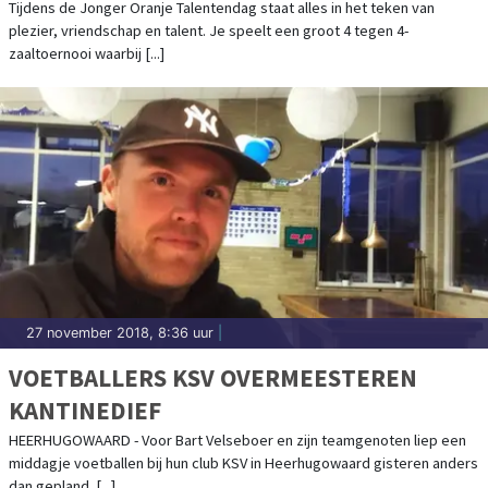
Tijdens de Jonger Oranje Talentendag staat alles in het teken van
plezier, vriendschap en talent. Je speelt een groot 4 tegen 4-
zaaltoernooi waarbij [...]
27 november 2018, 8:36 uur
|
VOETBALLERS KSV OVERMEESTEREN
KANTINEDIEF
HEERHUGOWAARD - Voor Bart Velseboer en zijn teamgenoten liep een
middagje voetballen bij hun club KSV in Heerhugowaard gisteren anders
dan gepland. [...]