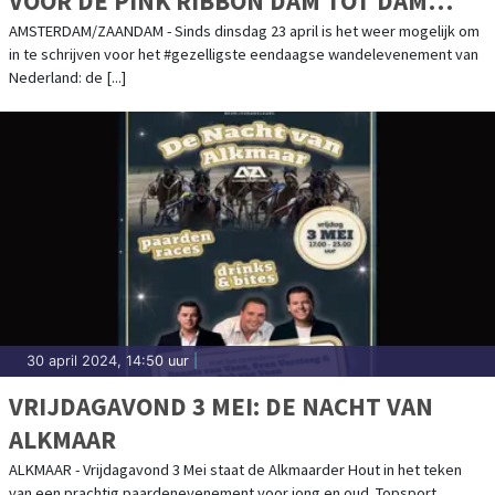
VOOR DE PINK RIBBON DAM TOT DAM
WANDELTOCHT
AMSTERDAM/ZAANDAM - Sinds dinsdag 23 april is het weer mogelijk om
in te schrijven voor het #gezelligste eendaagse wandelevenement van
Nederland: de [...]
30 april 2024, 14:50 uur
|
VRIJDAGAVOND 3 MEI: DE NACHT VAN
ALKMAAR
ALKMAAR - Vrijdagavond 3 Mei staat de Alkmaarder Hout in het teken
van een prachtig paardenevenement voor jong en oud. Topsport,