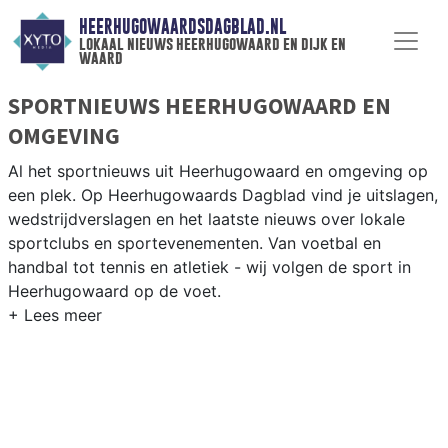
HEERHUGOWAARDSDAGBLAD.NL
lokaal nieuws heerhugowaard en dijk en
waard
SPORTNIEUWS HEERHUGOWAARD EN
OMGEVING
Al het sportnieuws uit Heerhugowaard en omgeving op
een plek. Op Heerhugowaards Dagblad vind je uitslagen,
wedstrijdverslagen en het laatste nieuws over lokale
sportclubs en sportevenementen. Van voetbal en
handbal tot tennis en atletiek - wij volgen de sport in
Heerhugowaard op de voet.
LOKALE SPORT HEERHUGOWAARD
Onze sportredactie brengt wekelijks verslagen van
wedstrijden en toernooien uit de regio. Blijf op de
hoogte van alle sportieve uitslagen en prestaties in
Heerhugowaard.