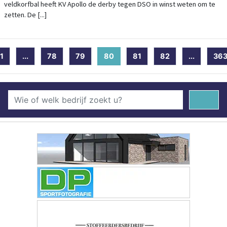
veldkorfbal heeft KV Apollo de derby tegen DSO in winst weten om te
zetten. De [...]
1
...
78
79
80
(current)
81
82
...
36