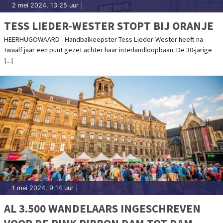
2 mei 2024, 13:25 uur
|
TESS LIEDER-WESTER STOPT BIJ ORANJE
HEERHUGOWAARD - Handbalkeepster Tess Lieder-Wester heeft na
twaalf jaar een punt gezet achter haar interlandloopbaan. De 30-jarige
[...]
1 mei 2024, 9:14 uur
|
AL 3.500 WANDELAARS INGESCHREVEN