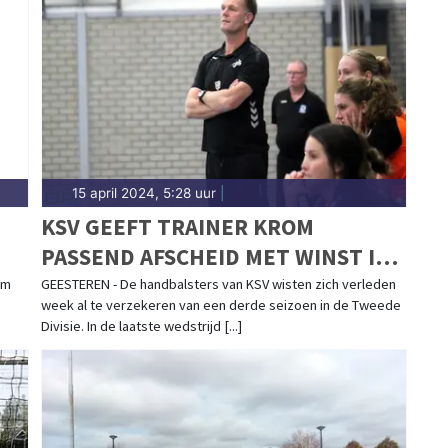
n van wedstrijden en toernooien uit de regio. Blijf
n prestaties in Heerhugowaard.
15 april 2024, 5:28 uur
|
KSV GEEFT TRAINER KROM
PASSEND AFSCHEID MET WINST IN
LAATSTE DUEL
om
GEESTEREN - De handbalsters van KSV wisten zich verleden
week al te verzekeren van een derde seizoen in de Tweede
Divisie. In de laatste wedstrijd [...]