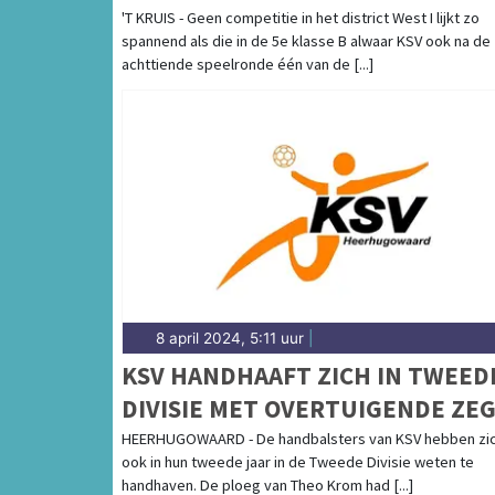
'T KRUIS - Geen competitie in het district West I lijkt zo
spannend als die in de 5e klasse B alwaar KSV ook na de
achttiende speelronde één van de [...]
8 april 2024, 5:11 uur
|
KSV HANDHAAFT ZICH IN TWEED
DIVISIE MET OVERTUIGENDE ZE
HEERHUGOWAARD - De handbalsters van KSV hebben zi
ook in hun tweede jaar in de Tweede Divisie weten te
handhaven. De ploeg van Theo Krom had [...]