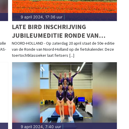
9 april 2024, 17:36 uur
|
LATE BIRD INSCHRIJVING
JUBILEUMEDITIE RONDE VAN
NOORD-HOLLAND GEOPEND
olle
NOORD-HOLLAND - Op zaterdag 20 april staat de 50e editie
FAS-
van de Ronde van Noord-Holland op de fietskalender. Deze
toertochtklassieker laat fietsers [...]
9 april 2024, 7:40 uur
|