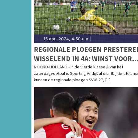
15 april 2024, 4:50 uur
|
REGIONALE PLOEGEN PRESTERE
WISSELEND IN 4A: WINST VOOR
KOLPING, VRONE GELIJK EN SVW
NOORD-HOLLAND - In de vierde klasse A van het
zaterdagvoetbal is Sporting Andijk al dichtbij de titel, m
'27 ONDERUIT
kunnen de regionale ploegen SVW '27, [...]