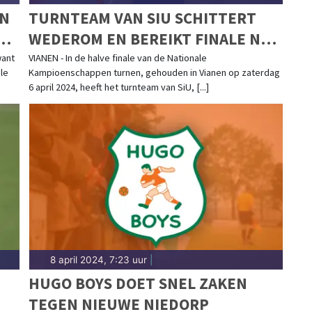
EN
TURNTEAM VAN SIU SCHITTERT
AG
WEDEROM EN BEREIKT FINALE NK
TURNEN
want
VIANEN - In de halve finale van de Nationale
le
Kampioenschappen turnen, gehouden in Vianen op zaterdag
6 april 2024, heeft het turnteam van SiU, [...]
8 april 2024, 7:23 uur
|
HUGO BOYS DOET SNEL ZAKEN
TEGEN NIEUWE NIEDORP