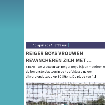
Onze sportredactie brengt wekelijks verslage
op de hoogte van alle sportieve uitslagen e
15 april 2024, 8:39 uur
|
REIGER BOYS VROUWEN
REVANCHEREN ZICH MET
TERECHTE ZEGE OP SC STIENS
STIENS - De vrouwen van Reiger Boys blijven meedoen 
de bovenste plaatsen in de hoofdklasse na een
dikverdiende zege op SC Stiens. De ploeg van [...]