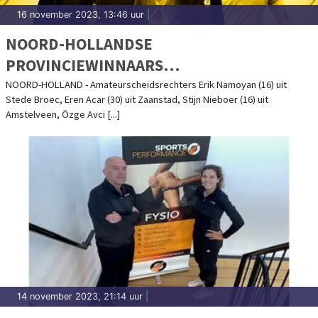
16 november 2023, 13:46 uur
|
NOORD-HOLLANDSE
PROVINCIEWINNAARS
AMATEURSCHEIDSRECHTER VAN HET
NOORD-HOLLAND - Amateurscheidsrechters Erik Namoyan (16) uit
Stede Broec, Eren Acar (30) uit Zaanstad, Stijn Nieboer (16) uit
JAAR-VERKIEZING BEKEND
Amstelveen, Özge Avci [...]
14 november 2023, 21:14 uur
|