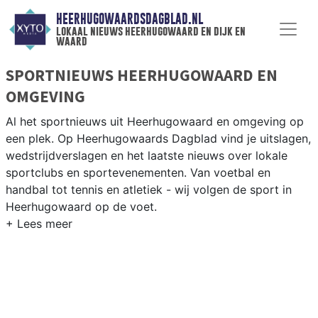
HEERHUGOWAARDSDAGBLAD.NL
lokaal nieuws heerhugowaard en dijk en
waard
SPORTNIEUWS HEERHUGOWAARD EN
OMGEVING
Al het sportnieuws uit Heerhugowaard en omgeving op
een plek. Op Heerhugowaards Dagblad vind je uitslagen,
wedstrijdverslagen en het laatste nieuws over lokale
sportclubs en sportevenementen. Van voetbal en
handbal tot tennis en atletiek - wij volgen de sport in
Heerhugowaard op de voet.
LOKALE SPORT HEERHUGOWAARD
Onze sportredactie brengt wekelijks verslagen van
wedstrijden en toernooien uit de regio. Blijf op de
hoogte van alle sportieve uitslagen en prestaties in
Heerhugowaard.