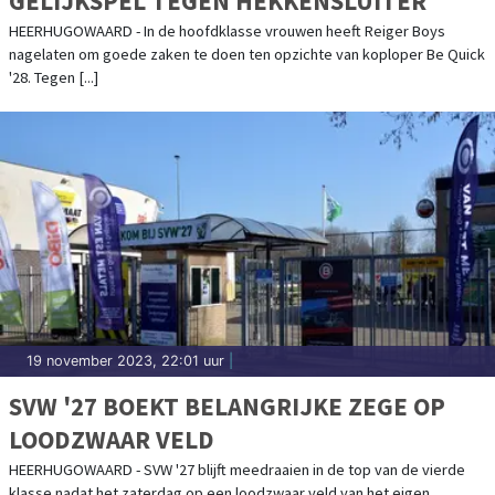
GELIJKSPEL TEGEN HEKKENSLUITER
HEERHUGOWAARD - In de hoofdklasse vrouwen heeft Reiger Boys
nagelaten om goede zaken te doen ten opzichte van koploper Be Quick
'28. Tegen [...]
19 november 2023, 22:01 uur
|
SVW '27 BOEKT BELANGRIJKE ZEGE OP
LOODZWAAR VELD
HEERHUGOWAARD - SVW '27 blijft meedraaien in de top van de vierde
klasse nadat het zaterdag op een loodzwaar veld van het eigen