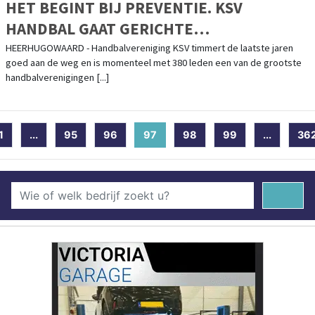
HET BEGINT BIJ PREVENTIE. KSV
HANDBAL GAAT GERICHTE
SAMENWERKING AAN
HEERHUGOWAARD - Handbalvereniging KSV timmert de laatste jaren
goed aan de weg en is momenteel met 380 leden een van de grootste
handbalverenigingen [...]
1
...
95
96
97
(current)
98
99
...
36