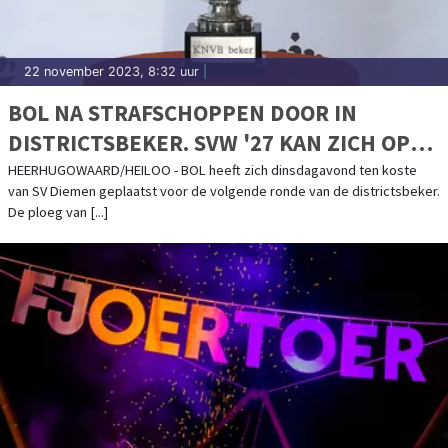
22 november 2023, 8:32 uur
|
BOL NA STRAFSCHOPPEN DOOR IN
DISTRICTSBEKER. SVW '27 KAN ZICH OP
COMPETITIE RICHTEN
HEERHUGOWAARD/HEILOO - BOL heeft zich dinsdagavond ten koste
van SV Diemen geplaatst voor de volgende ronde van de districtsbeker.
De ploeg van [...]