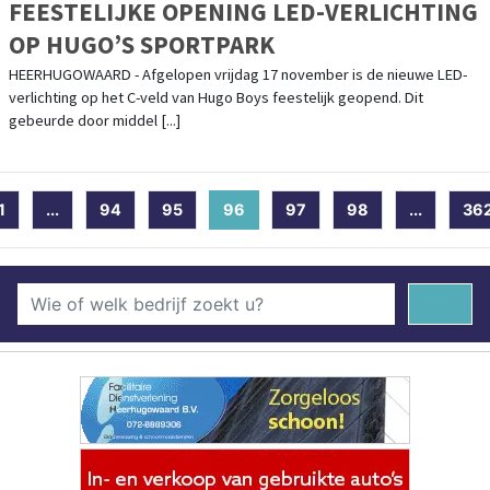
FEESTELIJKE OPENING LED-VERLICHTING
OP HUGO’S SPORTPARK
HEERHUGOWAARD - Afgelopen vrijdag 17 november is de nieuwe LED-
verlichting op het C-veld van Hugo Boys feestelijk geopend. Dit
gebeurde door middel [...]
1
...
94
95
96
(current)
97
98
...
36