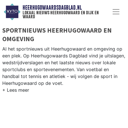
HEERHUGOWAARDSDAGBLAD.NL
lokaal nieuws heerhugowaard en dijk en
waard
SPORTNIEUWS HEERHUGOWAARD EN
OMGEVING
Al het sportnieuws uit Heerhugowaard en omgeving op
een plek. Op Heerhugowaards Dagblad vind je uitslagen,
wedstrijdverslagen en het laatste nieuws over lokale
sportclubs en sportevenementen. Van voetbal en
handbal tot tennis en atletiek - wij volgen de sport in
Heerhugowaard op de voet.
LOKALE SPORT HEERHUGOWAARD
Onze sportredactie brengt wekelijks verslagen van
wedstrijden en toernooien uit de regio. Blijf op de
hoogte van alle sportieve uitslagen en prestaties in
Heerhugowaard.