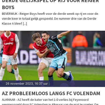
DERDE GELIJKSPEL OP RIJ VOOR REIGER
BOYS
BEVERWIJK - Reiger Boys heeft voor de derde week op rij en voor de
vierde keer in totaal gelijk gespeeld. De nummer drie van de Derde
Klasse A bleef [...]
26 november 2023, 16:37 uur
|
AZ PROBLEEMLOOS LANGS FC VOLENDAM
ALKMAAR - AZ heeft de kater van het 1-0 verlies bij Feyenoord
weggespoeld door FC Volendam in Alkmaar van de mat te spelen. De