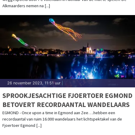
Alkmaarders nemen na [...]
26 november 2023, 11:51 uur
|
SPROOKJESACHTIGE FJOERTOER EGMOND
BETOVERT RECORDAANTAL WANDELAARS
EGMOND - Once upon a time in Egmond aan Zee….hebben een
recordaantal van ruim 16.000 wandelaars het lichtspektakel van de
Fjoertoer Egmond [...]