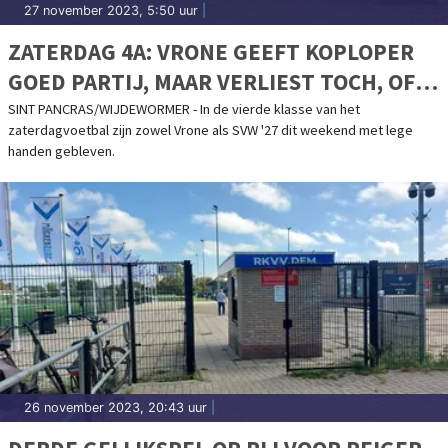
27 november 2023, 5:50 uur
|
ZATERDAG 4A: VRONE GEEFT KOPLOPER
GOED PARTIJ, MAAR VERLIEST TOCH, OFF-
DAY VOOR SVW '27
SINT PANCRAS/WIJDEWORMER - In de vierde klasse van het
zaterdagvoetbal zijn zowel Vrone als SVW '27 dit weekend met lege
handen gebleven.
26 november 2023, 20:43 uur
|