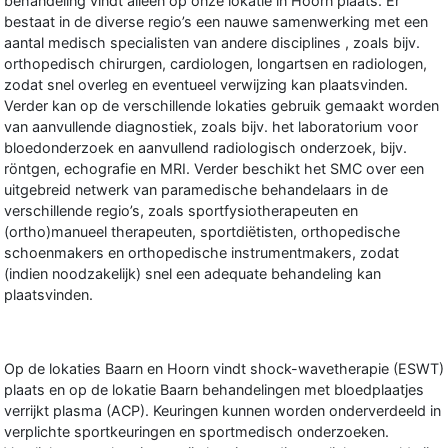
behandeling vindt alleen op onze lokatie in Hoorn plaats. Er
bestaat in de diverse regio’s een nauwe samenwerking met een
aantal medisch specialisten van andere disciplines , zoals bijv.
orthopedisch chirurgen, cardiologen, longartsen en radiologen,
zodat snel overleg en eventueel verwijzing kan plaatsvinden.
Verder kan op de verschillende lokaties gebruik gemaakt worden
van aanvullende diagnostiek, zoals bijv. het laboratorium voor
bloedonderzoek en aanvullend radiologisch onderzoek, bijv.
röntgen, echografie en MRI. Verder beschikt het SMC over een
uitgebreid netwerk van paramedische behandelaars in de
verschillende regio’s, zoals sportfysiotherapeuten en
(ortho)manueel therapeuten, sportdiëtisten, orthopedische
schoenmakers en orthopedische instrumentmakers, zodat
(indien noodzakelijk) snel een adequate behandeling kan
plaatsvinden.
Op de lokaties Baarn en Hoorn vindt shock-wavetherapie (ESWT)
plaats en op de lokatie Baarn behandelingen met bloedplaatjes
verrijkt plasma (ACP). Keuringen kunnen worden onderverdeeld in
verplichte sportkeuringen en sportmedisch onderzoeken.