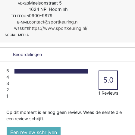
Maelsonstraat 5
ADRES
1624 NP Hoorn nh
0900-9879
TELEFOON
contact@sportkeuring.nl
E-MAIL
https://www.sportkeuring.nl/
WEBSITE
SOCIAL MEDIA
Beoordelingen
5
4
5.0
3
2
1 Reviews
1
Op dit moment is er nog geen review. Wees de eerste die
een review schrijft.
Een review schrijven