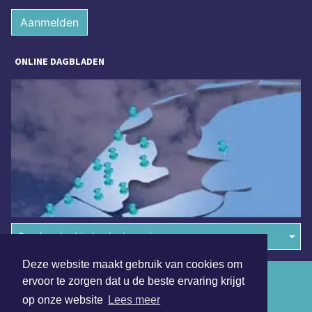
Aanmelden
ONLINE DAGBLADEN
Overige dagbladen in de regio
Deze website maakt gebruik van cookies om
Algemene voorwaarden
ervoor te zorgen dat u de beste ervaring krijgt
op onze website
Lees meer
Disclaimer