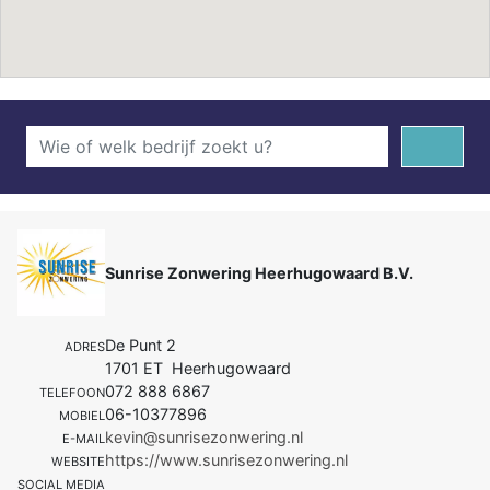
Sunrise Zonwering Heerhugowaard B.V.
De Punt 2
ADRES
1701 ET Heerhugowaard
072 888 6867
TELEFOON
06-10377896
MOBIEL
kevin@sunrisezonwering.nl
E-MAIL
https://www.sunrisezonwering.nl
WEBSITE
SOCIAL MEDIA