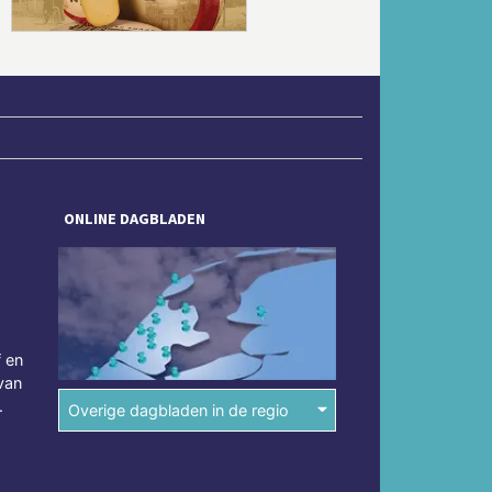
ONLINE DAGBLADEN
f en
van
.
Overige dagbladen in de regio