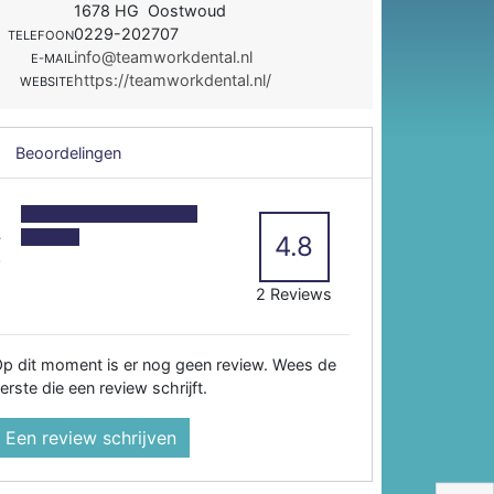
1678 HG Oostwoud
0229-202707
TELEFOON
info@teamworkdental.nl
E-MAIL
https://teamworkdental.nl/
WEBSITE
Beoordelingen
5
4
4.8
3
2
2 Reviews
p dit moment is er nog geen review. Wees de
erste die een review schrijft.
Een review schrijven