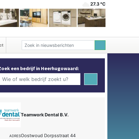
27.3 ℃
ct
Zoek een bedrijf in Heerhugowaard:
Teamwork Dental B.V.
Oostwoud Dorpsstraat 44
ADRES