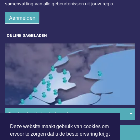
samenvatting van alle gebeurtenissen uit jouw regio.
Aanmelden
ONLINE DAGBLADEN
Overige dagbladen in de regio
Deze website maakt gebruik van cookies om
Algemene voorwaarden
ervoor te zorgen dat u de beste ervaring krijgt