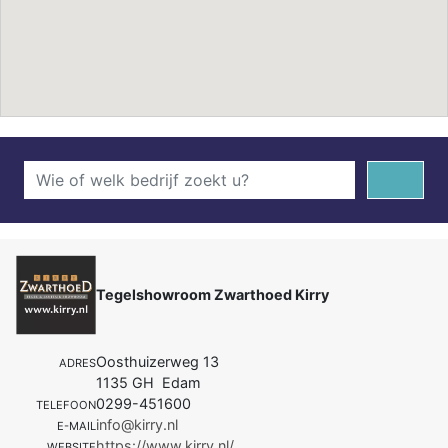
Tegelshowroom Zwarthoed Kirry
Oosthuizerweg 13
ADRES
1135 GH Edam
0299-451600
TELEFOON
info@kirry.nl
E-MAIL
https://www.kirry.nl/
WEBSITE