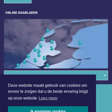
ONLINE DAGBLADEN
Overige dagbladen in de regio
Deze website maakt gebruik van cookies om
Algemene voorwaarden
ervoor te zorgen dat u de beste ervaring krijgt
op onze website
Lees meer
Disclaimer
Privacy Statement
Ik accepteer cookies