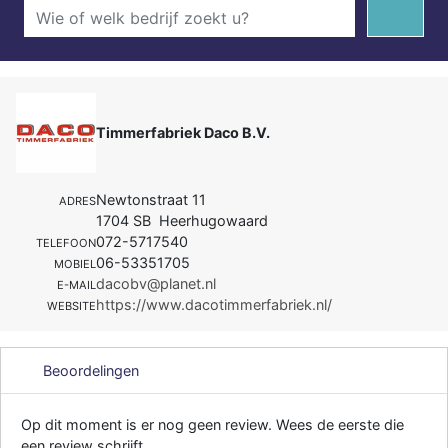
Timmerfabriek Daco B.V.
Newtonstraat 11
ADRES
1704 SB Heerhugowaard
072-5717540
TELEFOON
06-53351705
MOBIEL
dacobv@planet.nl
E-MAIL
https://www.dacotimmerfabriek.nl/
WEBSITE
Beoordelingen
Op dit moment is er nog geen review. Wees de eerste die
een review schrijft.