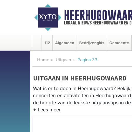
HEERHUGOWAAR
lokaal nieuws heerhugowaard en d
112
Algemeen
Bedrijvengids
Gemeente
Home
Uitgaan
Pagina 33
UITGAAN IN HEERHUGOWAARD
Wat is er te doen in Heerhugowaard? Bekijk
concerten en activiteiten in Heerhugowaar
de hoogte van de leukste uitgaanstips in de 
EVENEMENTEN HEERHUGOWAA
Van markten en culturele evenementen tot mu