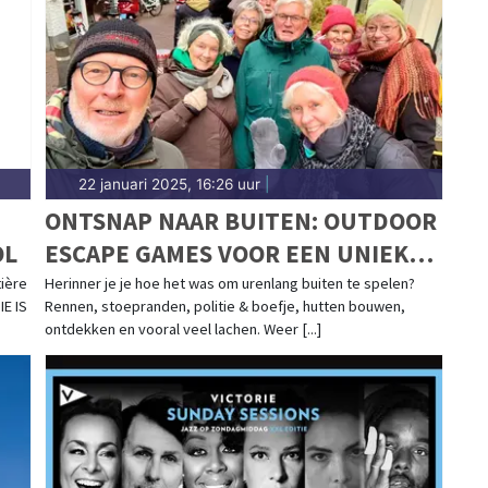
sdagblad.nl.
22 januari 2025, 16:26 uur
|
ONTSNAP NAAR BUITEN: OUTDOOR
OL
ESCAPE GAMES VOOR EEN UNIEK
GROEPSUITJE!
ière
Herinner je je hoe het was om urenlang buiten te spelen?
IE IS
Rennen, stoepranden, politie & boefje, hutten bouwen,
ontdekken en vooral veel lachen. Weer [...]