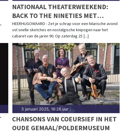
NATIONAAL THEATERWEEKEND:
BACK TO THE NINETIES MET
JEROENS CLAN
,
HEERHUGOWAARD - Zet je schrap voor een hilarische avond
vol snelle sketches en nostalgische knipogen naar het
cabaret van de jaren 90. Op zaterdag 25 [...]
3 januari 2025, 16:26 uur
|
T
CHANSONS VAN COEURSIEF IN HET
OUDE GEMAAL/POLDERMUSEUM