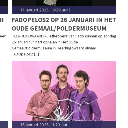
17 januari 2025, 16:29 uur
|
RI
FADOPELOS2 OP 26 JANUARI IN HET
OUDE GEMAAL/POLDERMUSEUM
Heer
HEERHUGOWAARD - Liefhebbers van Fado kunnen op zondag
s
26 januari hun hart ophalen in Het Oude
Gemaal/Poldermuseum in Heerhugowaard alwaar
FADOpelos2 [...]
15 januari 2025, 11:23 uur
|