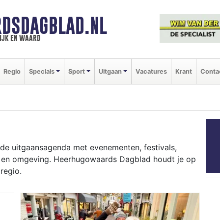
DSDAGBLAD.NL
ijk en waard
Regio
Specials
Sport
Uitgaan
Vacatures
Krant
Conta
 de uitgaansagenda met evenementen, festivals,
d en omgeving. Heerhugowaards Dagblad houdt je op
regio.
RD
ziekfestivals en culinaire events - ontdek het