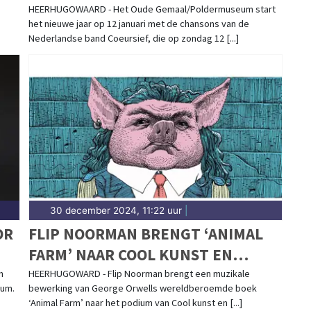
HEERHUGOWAARD - Het Oude Gemaal/Poldermuseum start
het nieuwe jaar op 12 januari met de chansons van de
Nederlandse band Coeursief, die op zondag 12 [...]
30 december 2024, 11:22 uur
|
OR
FLIP NOORMAN BRENGT ‘ANIMAL
FARM’ NAAR COOL KUNST EN
CULTUUR
n
HEERHUGOWARD - Flip Noorman brengt een muzikale
ium.
bewerking van George Orwells wereldberoemde boek
‘Animal Farm’ naar het podium van Cool kunst en [...]