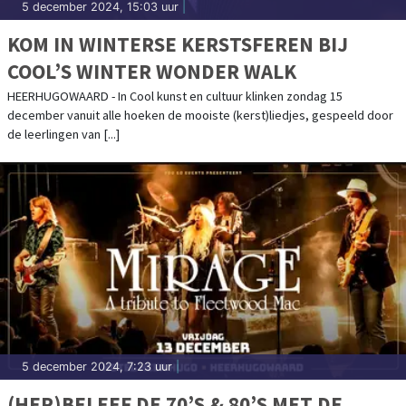
5 december 2024, 15:03 uur
|
KOM IN WINTERSE KERSTSFEREN BIJ
COOL’S WINTER WONDER WALK
HEERHUGOWAARD - In Cool kunst en cultuur klinken zondag 15
december vanuit alle hoeken de mooiste (kerst)liedjes, gespeeld door
de leerlingen van [...]
5 december 2024, 7:23 uur
|
(HER)BELEEF DE 70’S & 80’S MET DE