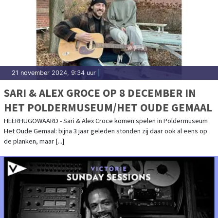
21 november 2024, 9:34 uur
|
SARI & ALEX GROCE OP 8 DECEMBER IN
HET POLDERMUSEUM/HET OUDE GEMAAL
HEERHUGOWAARD - Sari & Alex Croce komen spelen in Poldermuseum
Het Oude Gemaal: bijna 3 jaar geleden stonden zij daar ook al eens op
de planken, maar [...]