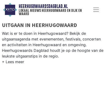
HEERHUGOWAARDSDAGBLAD.NL
lokaal nieuws heerhugowaard en dijk en
waard
UITGAAN IN HEERHUGOWAARD
Wat is er te doen in Heerhugowaard? Bekijk de
uitgaansagenda met evenementen, festivals, concerten
en activiteiten in Heerhugowaard en omgeving.
Heerhugowaards Dagblad houdt je op de hoogte van de
leukste uitgaanstips in de regio.
EVENEMENTEN HEERHUGOWAARD
Van markten en culturele evenementen tot
muziekfestivals en culinaire events - ontdek het
complete uitgaansaanbod op
heerhugowaardsdagblad.nl.