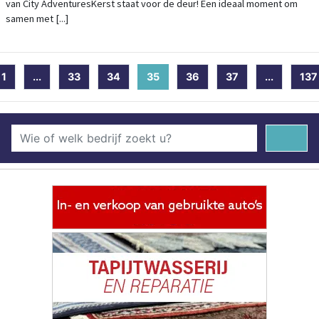
van City AdventuresKerst staat voor de deur! Een ideaal moment om
samen met [...]
1
...
33
34
35
(current)
36
37
...
137