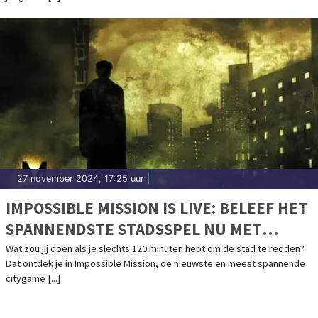
27 november 2024, 17:25 uur
|
IMPOSSIBLE MISSION IS LIVE: BELEEF HET
SPANNENDSTE STADSSPEL NU MET
KORTING!
Wat zou jij doen als je slechts 120 minuten hebt om de stad te redden?
Dat ontdek je in Impossible Mission, de nieuwste en meest spannende
citygame [...]