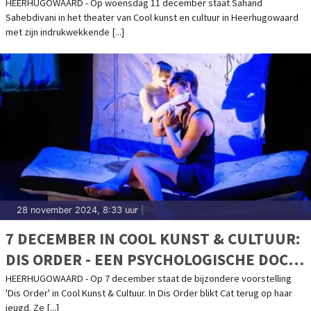
HEERHUGOWAARD - Op woensdag 11 december staat Sahand
Sahebdivani in het theater van Cool kunst en cultuur in Heerhugowaard
met zijn indrukwekkende [...]
28 november 2024, 8:33 uur
|
7 DECEMBER IN COOL KUNST & CULTUUR:
DIS ORDER - EEN PSYCHOLOGISCHE DOCU-
VOORSTELLING OVER EETSTOORNISSEN
HEERHUGOWAARD - Op 7 december staat de bijzondere voorstelling
'Dis Order' in Cool Kunst & Cultuur. In Dis Order blikt Cat terug op haar
jeugd. Ze [...]