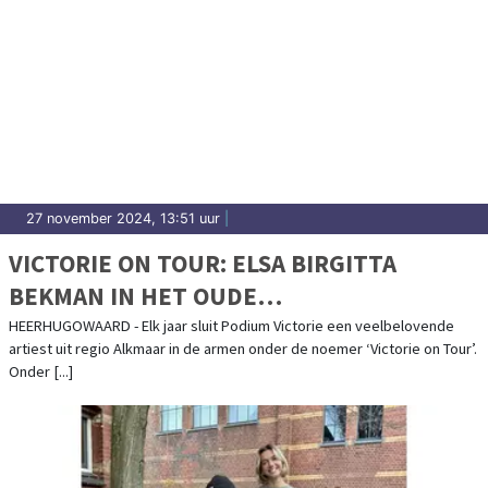
27 november 2024, 13:51 uur
|
VICTORIE ON TOUR: ELSA BIRGITTA
BEKMAN IN HET OUDE
GEMAAL/POLDERMUSEUM
HEERHUGOWAARD - Elk jaar sluit Podium Victorie een veelbelovende
artiest uit regio Alkmaar in de armen onder de noemer ‘Victorie on Tour’.
Onder [...]