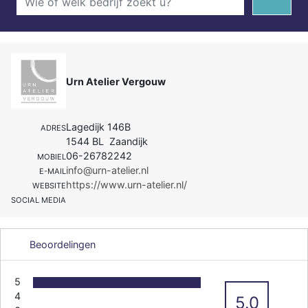
Urn Atelier Vergouw
Lagedijk 146B
ADRES
1544 BL Zaandijk
06-26782242
MOBIEL
info@urn-atelier.nl
E-MAIL
https://www.urn-atelier.nl/
WEBSITE
SOCIAL MEDIA
Beoordelingen
5
4
5.0