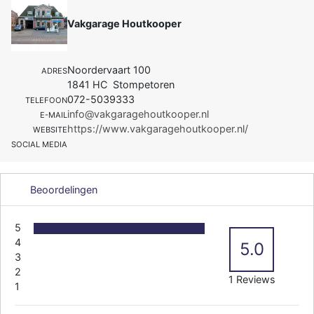
Vakgarage Houtkooper
Noordervaart 100
ADRES
1841 HC Stompetoren
072-5039333
TELEFOON
info@vakgaragehoutkooper.nl
E-MAIL
https://www.vakgaragehoutkooper.nl/
WEBSITE
SOCIAL MEDIA
Beoordelingen
5
4
5.0
3
2
1 Reviews
1