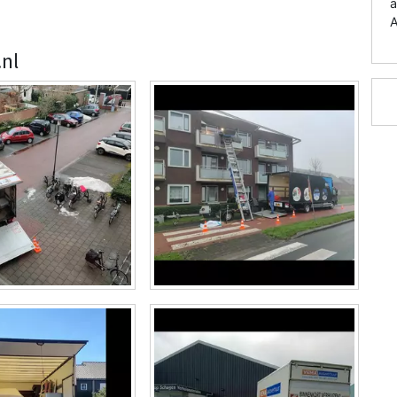
a
A
nl