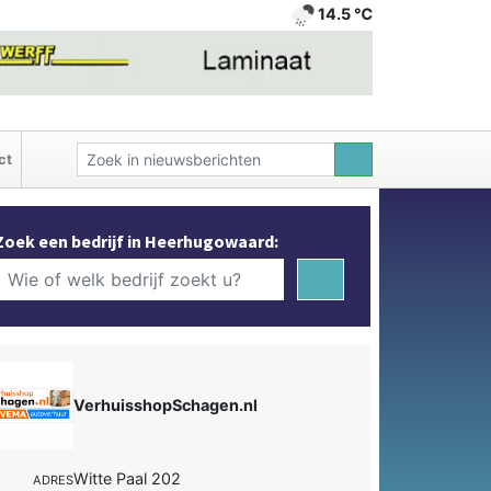
14.5 ℃
ct
Zoek een bedrijf in Heerhugowaard:
VerhuisshopSchagen.nl
Witte Paal 202
ADRES