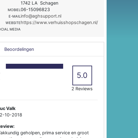
1742 LA Schagen
06-15096823
MOBIEL
info@aghsupport.nl
E-MAIL
https://www.verhuisshopschagen.nl/
WEBSITE
OCIAL MEDIA
Beoordelingen
5
4
5.0
3
2
2 Reviews
uc Valk
12-10-2018
Review:
akkundig geholpen, prima service en groot