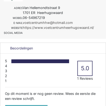
Van Hellemondtstraat 9
ADRES
1701 ER Heerhugowaard
06-54967219
MOBIEL
voetcentrumhhw@hotmail.com
E-MAIL
https://www.voetcentrumheerhugowaard.nl/
WEBSITE
SOCIAL MEDIA
Beoordelingen
5
4
5.0
3
2
1 Reviews
1
Op dit moment is er nog geen review. Wees de eerste die
een review schrijft.