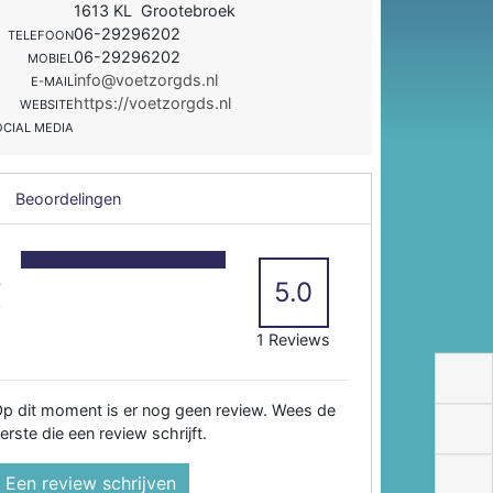
1613 KL Grootebroek
06-29296202
TELEFOON
06-29296202
MOBIEL
info@voetzorgds.nl
E-MAIL
https://voetzorgds.nl
WEBSITE
OCIAL MEDIA
Beoordelingen
5
4
5.0
3
2
1 Reviews
p dit moment is er nog geen review. Wees de
erste die een review schrijft.
Een review schrijven