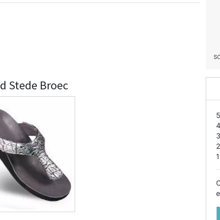
S
nd Stede Broec
1
O
e